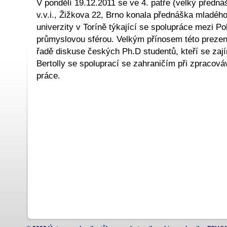
V pondělí 19.12.2011 se ve 4. patře (velký před
v.v.i., Žižkova 22, Brno konala přednáška mladé
univerzity v Toríně týkající se spolupráce mezi Pol
průmyslovou sférou. Velkým přínosem této prezen
řadě diskuse českých Ph.D studentů, kteří se zají
Bertolly se spoluprací se zahraničím při zpracov
práce.