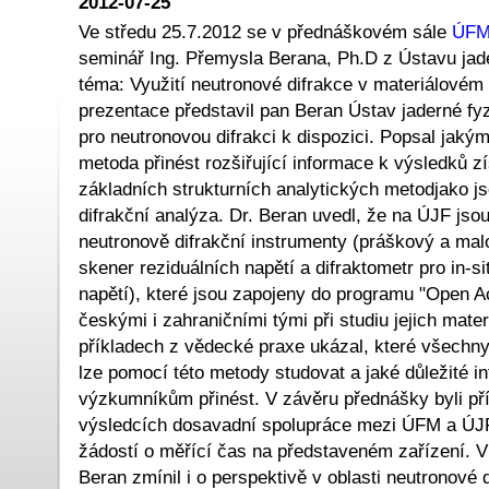
2012-07-25
Ve středu 25.7.2012 se v přednáškovém sále
ÚFM
seminář Ing. Přemysla Berana, Ph.D z Ústavu jad
téma: Využití neutronové difrakce v materiálové
prezentace představil pan Beran Ústav jaderné fyz
pro neutronovou difrakci k dispozici. Popsal jak
metoda přinést rozšiřující informace k výsledků 
základních strukturních analytických metodjako j
difrakční analýza. Dr. Beran uvedl, že na ÚJF jso
neutronově difrakční instrumenty (práškový a malo
skener reziduálních napětí a difraktometr pro in-si
napětí), které jsou zapojeny do programu "Open Ac
českými i zahraničními tými při studiu jejich mate
příkladech z vědecké praxe ukázal, které všechny 
lze pomocí této metody studovat a jaké důležité 
výzkumníkům přinést. V závěru přednášky byli pří
výsledcích dosavadní spolupráce mezi ÚFM a ÚJ
žádostí o měřící čas na představeném zařízení. V 
Beran zmínil i o perspektivě v oblasti neutronové d